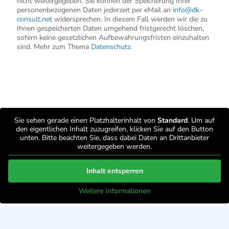
nicht weitergegeben. Sie können der Speicherung Ihrer
personenbezogenen Daten jederzeit per eMail an
info@dk-
consult.net
widersprechen. In diesem Fall werden wir die zu
Ihnen gespeicherten Daten umgehend fristgerecht löschen,
sofern keine gesetzlichen Aufbewahrungsfristen einzuhalten
sind. Mehr zum Thema
Datenschutz
.
Sie sehen gerade einen Platzhalterinhalt von
Standard
. Um auf
den eigentlichen Inhalt zuzugreifen, klicken Sie auf den Button
unten. Bitte beachten Sie, dass dabei Daten an Drittanbieter
weitergegeben werden.
Inhalt entsperren
Weitere Informationen